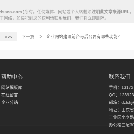
lsseo.com )
所有。任何媒体、网站或个人转载须
注明此文章来源URL
。
于网络，如侵犯到您的权利请联系我们，我们将立即删除。
企业网站建设前台与后台要有哪些功能？
下一篇
帮助中心
联系我们
网站模板库
手机：131734
在线留言
QQ：123923
企业分站
邮箱：dzlshj
地址：山东省
工业园小李路
办公楼三层30