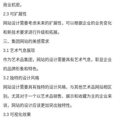
商业机密。
2.3 可扩展性
网站设计需要考虑未来的扩展性，可以根据企业的业务变化
和新技术要求进行升级和拓展。
三、集团网站的美感需求
3.1 艺术气息展现
作为艺术品集团，网站的设计需要具有艺术气息，彰显企业
的品牌形象和特色。
3.2 独特的设计风格
网站设计需要具有独特的设计风格，与其他艺术品网站相区
别。尤其对于一个以艺术品销售、展示和收藏为主的企业来
说，网站的设计应该更加突出独特性。
3.3 可视化效果