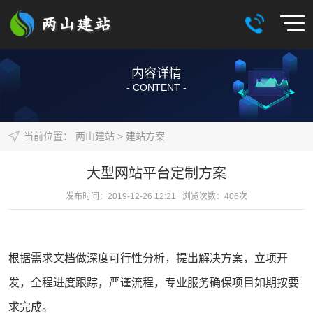
内容详情
- CONTENT -
当前位置：
两山建站
>
建站方案
大型网站平台定制方案
发布时间：2019-12-26 12:21 浏览次数：
406
次
根据需求文档做深度可行性分析，提出解决方案，立项开
发，全程进度跟踪，严谨流程，专业服务确保项目如期按要
求完成。