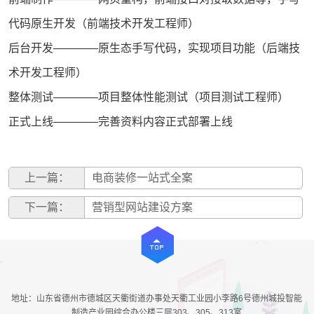
代码原生开发（前端技术开发工程师）
后台开发————原生态手写代码，实现项目功能（后端技
术开发工程师）
整体测试————项目整体性能测试（项目测试工程师）
正式上线————完善资料内容正式部署上线
上一篇：
电商装修一站式全案
下一篇：
营销型网站建设方案
地址：山东省德州市德城区天衢街道办事处天衢工业园小李路6号德州城投智能
制造产业园综合办公楼三层303、305、313室