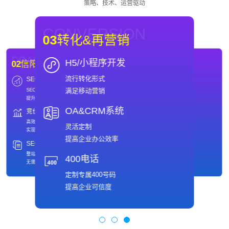
策略、技术、运营驱动
CONVERSION
03
转化&再营销
DRAINAGE
WEBSITE
H5/小程序开发
02
信阳SEO优化
01
信阳网站制作
流行转化形式
SEO
域名
DRAINAGE
WEBSITE
02
信阳SEO优化
01
信阳网站制作
满足移动营销
SEO优化推广
域名注册
SEO
域名
提升引擎排名
保护网络品牌值得信赖
SEO优化推广
域名注册
提升引擎排名
保护网络品牌值得信赖
OA&CRM系统
竞价
主机
竞价
主机
快速、安全
高效推广策略
快速、安全
高效推广策略
专业的主机托管服务商
实现ROI最大化
灵活定制
备案
SEO全包服务
专业的主机托管服务商
实现ROI最大化
免费备案
整站托管
提高企业办公效率
满足多样客户需求
无需操心
备案
SEO全包服务
免费备案
整站托管
400电话
满足多样客户需求
无需操心
定制专属400号码
提高企业可信度