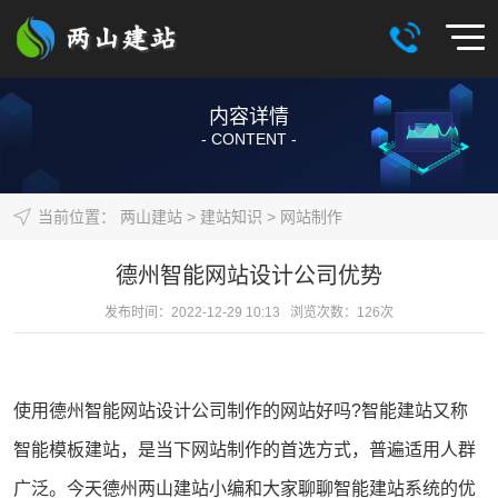
内容详情
- CONTENT -
当前位置：
两山建站
>
建站知识
>
网站制作
德州智能网站设计公司优势
发布时间：2022-12-29 10:13 浏览次数：
126
次
使用德州智能
网站设计
公司制作的
网站
好吗?智能
建站
又称
智能
模板建站
，是当下
网站制作
的首选方式，普遍适用人群
广泛。今天德州
两山建站
小编和大家聊聊智能建站系统的优