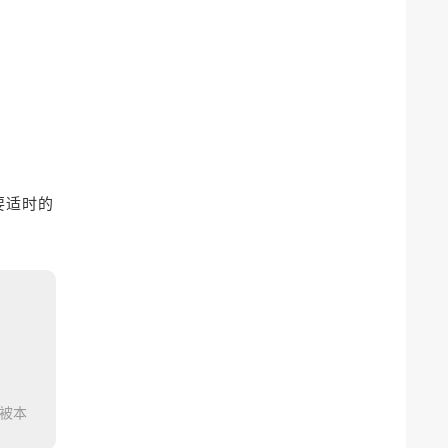
要适时的
被本