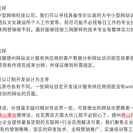
怎样
中型网络科技公司，我们可以寻找具备性价比高的大中小型网站
团队文化建设所个人工作室等，但尽可能不必找每日工作的专业
联网营销很不好。最好能够找徐三网那样的技术专业有整体实力
怎样
根据德州网站设计服务供应商的客户数据分析网址访问视觉效果
感受和作用完成来分辨，并保证做到所需规定。
是以订制开发设计为主导
质也各有不同。一些网址自定开发设计服务供应商彻底没有we
些别的网址的页面。
得话，价钱毫无疑问相对性会贵一些，可是做出的网站也更精美
两山建站
做得话，在花费这方面大伙儿就不必担心了，德州
两山
为企业提供量身定制的互联网+行业应用解决方案，我们聚焦企
以独有的营销策略，坚实的研发技术、全网营销推广、实操培训等