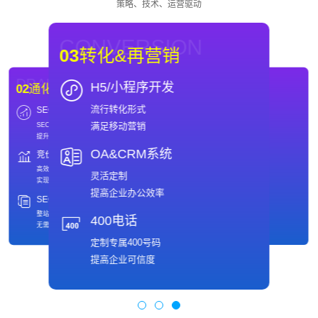
策略、技术、运营驱动
CONVERSION
03
转化&再营销
DRAINAGE
WEBSITE
H5/小程序开发
02
通化SEO优化
01
通化网站制作
流行转化形式
SEO
域名
DRAINAGE
WEBSITE
02
通化SEO优化
01
通化网站制作
满足移动营销
SEO优化推广
域名注册
SEO
域名
提升引擎排名
保护网络品牌值得信赖
SEO优化推广
域名注册
提升引擎排名
保护网络品牌值得信赖
OA&CRM系统
竞价
主机
竞价
主机
快速、安全
高效推广策略
快速、安全
高效推广策略
专业的主机托管服务商
实现ROI最大化
灵活定制
备案
SEO全包服务
专业的主机托管服务商
实现ROI最大化
免费备案
整站托管
提高企业办公效率
满足多样客户需求
无需操心
备案
SEO全包服务
免费备案
整站托管
400电话
满足多样客户需求
无需操心
定制专属400号码
提高企业可信度