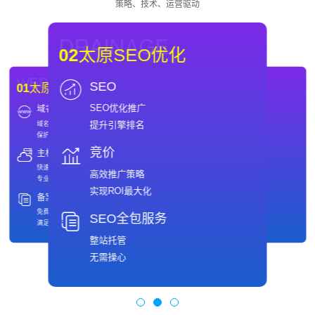
策略、技术、运营驱动
DRAINAGE
02
太原SEO优化
WEBSITE
CONVERSION
SEO
01
太原网站制作
03
转化&再营销
SEO优化推广
域名
H5/小程序开发
CONVERSION
WEBSITE
03
转化&再营销
01
太原网站制作
提升引擎排名
域名注册
流行转化形式
H5/小程序开发
域名
保护网络品牌值得信赖
满足移动营销
流行转化形式
域名注册
满足移动营销
保护网络品牌值得信赖
竞价
主机
OA&CRM系统
OA&CRM系统
主机
快速、安全
灵活定制
快速、安全
灵活定制
专业的主机托管服务商
提高企业办公效率
高效推广策略
备案
400电话
专业的主机托管服务商
提高企业办公效率
免费备案
定制专属400号码
实现ROI最大化
满足多样客户需求
提高企业可信度
备案
400电话
免费备案
定制专属400号码
SEO全包服务
满足多样客户需求
提高企业可信度
整站托管
无需操心