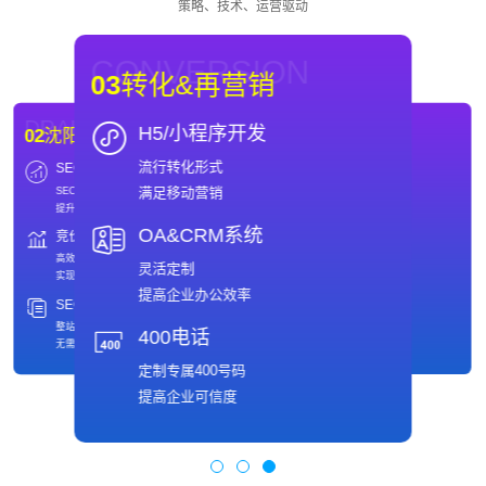
策略、技术、运营驱动
CONVERSION
03
转化&再营销
DRAINAGE
WEBSITE
H5/小程序开发
02
沈阳SEO优化
01
沈阳网站制作
流行转化形式
SEO
域名
DRAINAGE
WEBSITE
02
沈阳SEO优化
01
沈阳网站制作
满足移动营销
SEO优化推广
域名注册
SEO
域名
提升引擎排名
保护网络品牌值得信赖
SEO优化推广
域名注册
提升引擎排名
保护网络品牌值得信赖
OA&CRM系统
竞价
主机
竞价
主机
快速、安全
高效推广策略
快速、安全
高效推广策略
专业的主机托管服务商
实现ROI最大化
灵活定制
备案
SEO全包服务
专业的主机托管服务商
实现ROI最大化
免费备案
整站托管
提高企业办公效率
满足多样客户需求
无需操心
备案
SEO全包服务
免费备案
整站托管
400电话
满足多样客户需求
无需操心
定制专属400号码
提高企业可信度