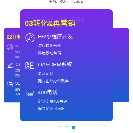
策略、技术、运营驱动
CONVERSION
03
转化&再营销
DRAINAGE
WEBSITE
H5/小程序开发
02
开封SEO优化
01
开封网站制作
流行转化形式
SEO
域名
DRAINAGE
WEBSITE
02
开封SEO优化
01
开封网站制作
满足移动营销
SEO优化推广
域名注册
SEO
域名
提升引擎排名
保护网络品牌值得信赖
SEO优化推广
域名注册
提升引擎排名
保护网络品牌值得信赖
OA&CRM系统
竞价
主机
竞价
主机
快速、安全
高效推广策略
快速、安全
高效推广策略
专业的主机托管服务商
实现ROI最大化
灵活定制
备案
SEO全包服务
专业的主机托管服务商
实现ROI最大化
免费备案
整站托管
提高企业办公效率
满足多样客户需求
无需操心
备案
SEO全包服务
免费备案
整站托管
400电话
满足多样客户需求
无需操心
定制专属400号码
提高企业可信度