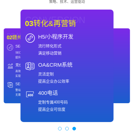
策略、技术、运营驱动
CONVERSION
03
转化&再营销
DRAINAGE
WEBSITE
H5/小程序开发
02
赣州SEO优化
01
赣州网站制作
流行转化形式
SEO
域名
DRAINAGE
WEBSITE
02
赣州SEO优化
01
赣州网站制作
满足移动营销
SEO优化推广
域名注册
SEO
域名
提升引擎排名
保护网络品牌值得信赖
SEO优化推广
域名注册
提升引擎排名
保护网络品牌值得信赖
OA&CRM系统
竞价
主机
竞价
主机
快速、安全
高效推广策略
快速、安全
高效推广策略
专业的主机托管服务商
实现ROI最大化
灵活定制
备案
SEO全包服务
专业的主机托管服务商
实现ROI最大化
免费备案
整站托管
提高企业办公效率
满足多样客户需求
无需操心
备案
SEO全包服务
免费备案
整站托管
400电话
满足多样客户需求
无需操心
定制专属400号码
提高企业可信度