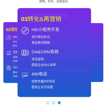
策略、技术、运营驱动
CONVERSION
03
转化&再营销
DRAINAGE
WEBSITE
H5/小程序开发
02
德阳SEO优化
01
德阳网站制作
流行转化形式
SEO
域名
DRAINAGE
WEBSITE
02
德阳SEO优化
01
德阳网站制作
满足移动营销
SEO优化推广
域名注册
SEO
域名
提升引擎排名
保护网络品牌值得信赖
SEO优化推广
域名注册
提升引擎排名
保护网络品牌值得信赖
OA&CRM系统
竞价
主机
竞价
主机
快速、安全
高效推广策略
快速、安全
高效推广策略
专业的主机托管服务商
实现ROI最大化
灵活定制
备案
SEO全包服务
专业的主机托管服务商
实现ROI最大化
免费备案
整站托管
提高企业办公效率
满足多样客户需求
无需操心
备案
SEO全包服务
免费备案
整站托管
400电话
满足多样客户需求
无需操心
定制专属400号码
提高企业可信度