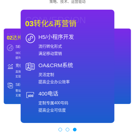
策略、技术、运营驱动
CONVERSION
03
转化&再营销
DRAINAGE
WEBSITE
H5/小程序开发
02
达州SEO优化
01
达州网站制作
流行转化形式
SEO
域名
DRAINAGE
WEBSITE
02
达州SEO优化
01
达州网站制作
满足移动营销
SEO优化推广
域名注册
SEO
域名
提升引擎排名
保护网络品牌值得信赖
SEO优化推广
域名注册
提升引擎排名
保护网络品牌值得信赖
OA&CRM系统
竞价
主机
竞价
主机
快速、安全
高效推广策略
快速、安全
高效推广策略
专业的主机托管服务商
实现ROI最大化
灵活定制
备案
SEO全包服务
专业的主机托管服务商
实现ROI最大化
免费备案
整站托管
提高企业办公效率
满足多样客户需求
无需操心
备案
SEO全包服务
免费备案
整站托管
400电话
满足多样客户需求
无需操心
定制专属400号码
提高企业可信度