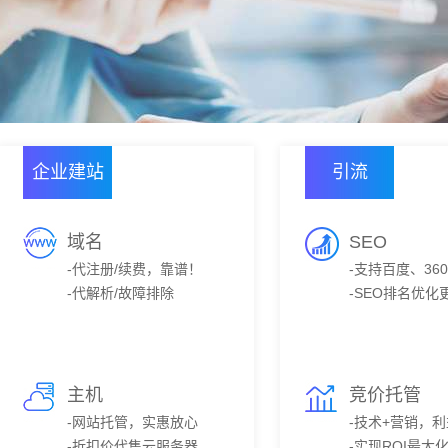
企业建站
引流
域名
SEO
-代注册/续费，靠谱！
-支持百度、36
-代解析/故障排除
-SEO排名优化
主机
竞价托管
-网站托管，实惠放心
-技术+营销，
-折扣价代售云服务器
-实现ROI最大