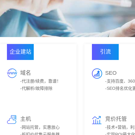
企业建站
引流
域名
SEO
-代注册/续费，靠谱！
-支持百度、36
-代解析/故障排除
-SEO排名优化
主机
竞价托管
-网站托管，实惠放心
-技术+营销，
-折扣价代售云服务器
-实现ROI最大