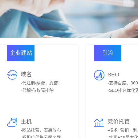
企业建站
引流
域名
SEO
-代注册/续费，靠谱！
-支持百度、36
-代解析/故障排除
-SEO排名优化
主机
竞价托管
-网站托管，实惠放心
-技术+营销，
-折扣价代售云服务器
-实现ROI最大