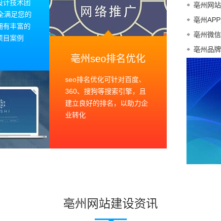
设计技术团
亳州网站
全满足您的
亳州AP
拥有丰富的
亳州微信
项目案例
亳州品牌
亳州seo排名优化
seo排名优化可针对百度、
360、搜狗等搜索引擎，且
建立良好的排名，以助力企
业转化
亳州网站建设资讯