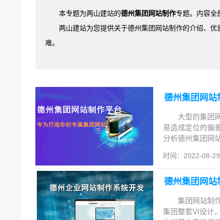
本专题为两山建站的
德州集团网站制作
专题。内容全
两山建站为您提供关于德州集团网站制作的介绍、优
难。
德州集团网站
大型的集团
易造成定位的偏
分析德州集团网站
时间：2022-08-29 
德州集团网站
集团网站制
集团整套VI设