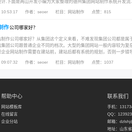
计.下面是两山开发小编为大家整理的德州集团网站制作系统开发流..
10:53:17
作者：seoer
栏目：网站制作
点赞：815
制作
公司哪家好？
站制作公司哪家好？从集团这个定义来看，不难发现集团公司都是属
出集团公司跟普通企业不同的档次。大型的集团网站一般内容较为复
企业网站制作需要在建站前，建站后都有系统的规划，否则一步错导致
09:07:32
作者：seoer
栏目：网站制作
点赞：1037
帮助中心
联系我们
网站模板库
手机：131734
在线留言
QQ：123923
企业分站
邮箱：dzlshj
地址：山东省