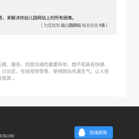
答，来解决你幼儿园网站上的所有困难。
[ 为您找到
幼儿园网站
相关信息
0条
]
拓展、服务、内部沟通的重要阵地，她不但具有快捷、
、讨论区、在线视频等等，使得网站充满生气，让人倍
其...
36190