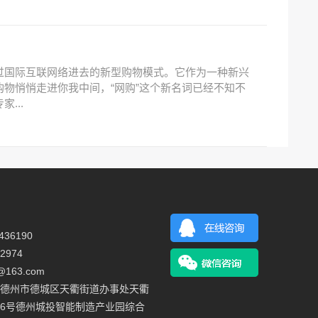
过国际互联网络进去的新型购物模式。它作为一种新兴
物悄悄走进你我中间，“网购”这个新名词已经不知不
...
36190
2974
@163.com
德州市德城区天衢街道办事处天衢
6号德州城投智能制造产业园综合