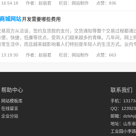
16:54:18
作者：赵丽君
栏目：网站制作
点赞：836
商城网站
开发需要哪些费用
交易双方从洽谈，签约及货款的支付，交货通知等整个交易过程都通
方便，快捷，低廉等优点，受到人们越来越多的青睐。几年间，网上购
常生活中，而且越来越影响着人们特别是年轻人的生活方式。业内专家
13:19:30
作者：赵丽君
栏目：网站制作
点赞：663
帮助中心
联系我们
网站模板库
手机：131734
在线留言
QQ：123923
企业分站
邮箱：dzlshj
地址：山东省
工业园小李路