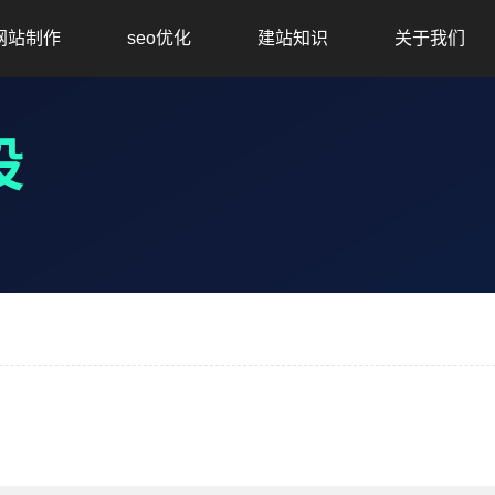
网站制作
seo优化
建站知识
关于我们