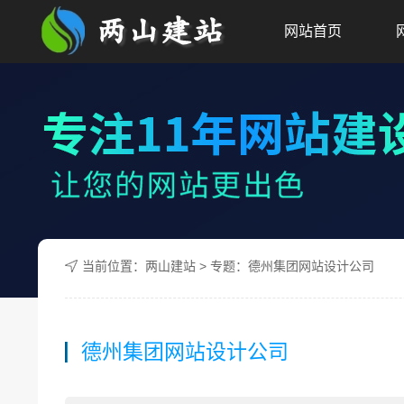
网站首页
当前位置：
两山建站
> 专题：德州集团网站设计公司
德州集团网站设计公司