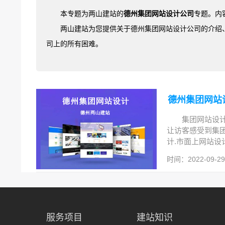
本专题为两山建站的
德州集团网站设计公司
专题。内
两山建站为您提供关于德州集团网站设计公司的介绍
司上的所有困难。
德州集团网站
集团网站设
让访客感受到集
计.市面上网站设
时间：2022-09-29 
服务项目
建站知识